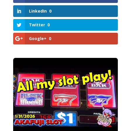
LinkedIn
0
Twitter
0
Google+
0