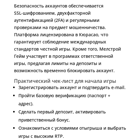
Безопасность аккаунтов обеспечивается
SSL‑шифрованием, двухфакторной
аутентификацией (2FA) и регулярными
проверками на предмет мошенничества.
Платформа лицензирована в Кюрасао, что
гарантирует соблюдение международных
стандартов честной игры. Кроме того, Мелстрой
Гейм участвует в программах ответственной
игры, предлагая лимиты на депозиты и
возможность временно блокировать аккаунт.
Практический чек‑лист для начала игры
Зарегистрировать аккаунт и подтвердить e‑mail.
Пройти базовую верификацию (паспорт +
адрес).
Сделать первый депозит, активировать
приветственный бонус.
Ознакомиться с условиями отыгрыша и выбрать
игры с высоким RTP.