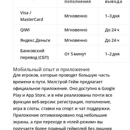
пополнения
вывода
Visa /
Мгновенно
1–3 дня
MasterCard
QIWI
Мгновенно
До 24 ч
Яндекс.Деньги
Мгновенно
До 24 ч
Банковский
От 5 минут
1–2 дня
перевод (СБП)
Мобильный опыт и приложение
Для игроков, которые проводят большую часть
времени в пути, Мелстрой Гейм предлагает
официальное приложение. Оно доступно в Google
Play и App Store, и в нём реализованы почти все
функции веб‑версии: регистрация, пополнение,
игра в слоты, ставки на спорт и чат поддержки.
Приложение оптимизировано под небольшие
экраны, а при переходе в «плей‑режим» вы
получаете более плавный геймплей без лишних