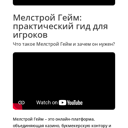
Мелстрой Гейм:
практический гид для
игроков
Что такое Мелстрой Гейм и зачем он нужен?
Мелстрой Гейм – это онлайн‑платформа,
объединяющая казино, букмекерскую контору и