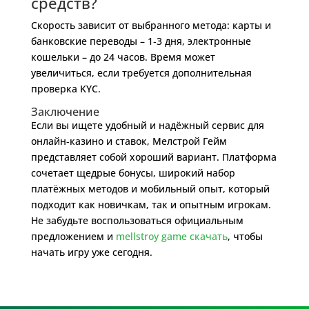
средств?
Скорость зависит от выбранного метода: карты и
банковские переводы – 1‑3 дня, электронные
кошельки – до 24 часов. Время может
увеличиться, если требуется дополнительная
проверка KYC.
Заключение
Если вы ищете удобный и надёжный сервис для
онлайн‑казино и ставок, Мелстрой Гейм
представляет собой хороший вариант. Платформа
сочетает щедрые бонусы, широкий набор
платёжных методов и мобильный опыт, который
подходит как новичкам, так и опытным игрокам.
Не забудьте воспользоваться официальным
предложением и
mellstroy game скачать
, чтобы
начать игру уже сегодня.