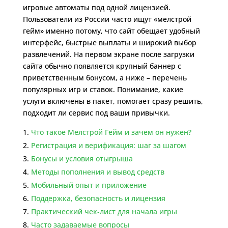
игровые автоматы под одной лицензией.
Пользователи из России часто ищут «мелстрой
гейм» именно потому, что сайт обещает удобный
интерфейс, быстрые выплаты и широкий выбор
развлечений. На первом экране после загрузки
сайта обычно появляется крупный баннер с
приветственным бонусом, а ниже – перечень
популярных игр и ставок. Понимание, какие
услуги включены в пакет, помогает сразу решить,
подходит ли сервис под ваши привычки.
Что такое Мелстрой Гейм и зачем он нужен?
Регистрация и верификация: шаг за шагом
Бонусы и условия отыгрыша
Методы пополнения и вывод средств
Мобильный опыт и приложение
Поддержка, безопасность и лицензия
Практический чек‑лист для начала игры
Часто задаваемые вопросы