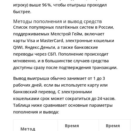
игроку) выше 96 %, чтобы отыгрыш проходил
быстрее.
Методы пополнения и вывод средств
Список популярных платёжных систем в России,
поддерживаемых Мелстрой Гейм, включает
карты Visa и MasterCard, электронные кошельки
QIWI, Яндекс.Деньги, а также банковские
переводы через СБП. Пополнение происходит
мгновенно, и в большинстве случаев средства
доступны сразу после подтверждения транзакции.
Вывод выигрыша обычно занимает от 1 до 3
рабочих дней, если вы используете карту или
банковский перевод. С электронными
кошельками срок может сократиться до 24 часов.
Таблица ниже сравнивает основные параметры
пополнения и вывода:
Время
Время
Метод