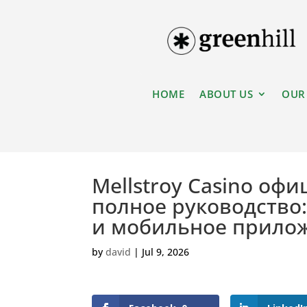
HOME
ABOUT US
OUR
Mellstroy Casino оф
полное руководство:
и мобильное прило
by
david
|
Jul 9, 2026