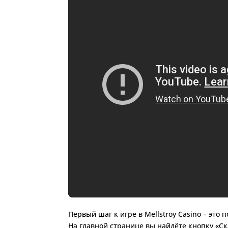
Первый шаг к игре в Mellstroy Casino – это 
На главной странице вы найдёте кнопку «С