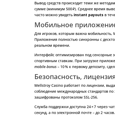
Вывод средств происходит теми же методам
сумме (минимум 500 ₽). Среднее время выво
часто можно увидеть
instant payouts
в теч
Мобильное приложение
Для игроков, которым важна мобильность, M
Приложения полностью синхронны с десктоп
реальном времени.
Интерфейс оптимизирован под сенсорные экр
спортивным ставкам. При загрузке прилож
mobile‑bonus
– 10 % к первому депозиту, сде
Безопасность, лицензи
Mellstroy Casino работает по лицензии, вы
соблюдение международных стандартов по з
зашифрованы протоколом SSL‑256.
Служба поддержки доступна 24 × 7 через чат
секунд, а по электронной почте – до 2 часо