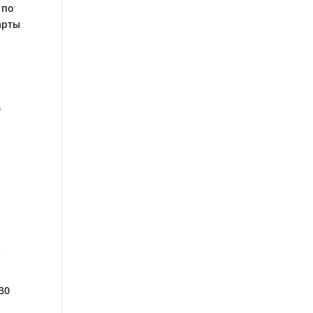
 по
арты
в
и
30