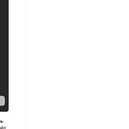
ть
.
айл