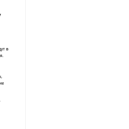
y
ут в
я.
ы,
ие
ь