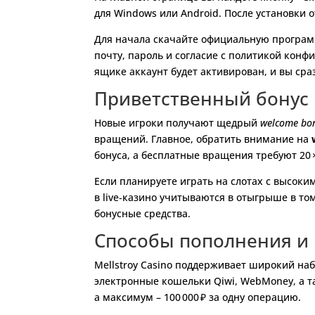
для Windows или Android. После установки 
Для начала скачайте официальную програм
почту, пароль и согласие с политикой кон
ящике аккаунт будет активирован, и вы сра
Приветственный бонус
Новые игроки получают щедрый
welcome bo
вращений. Главное, обратить внимание на
бонуса, а бесплатные вращения требуют 20 ×
Если планируете играть на слотах с высоки
в live‑казино учитываются в отыгрыше в то
бонусные средства.
Способы пополнения и 
Mellstroy Casino поддерживает широкий наб
электронные кошельки Qiwi, WebMoney, а т
а максимум – 100 000 ₽ за одну операцию.