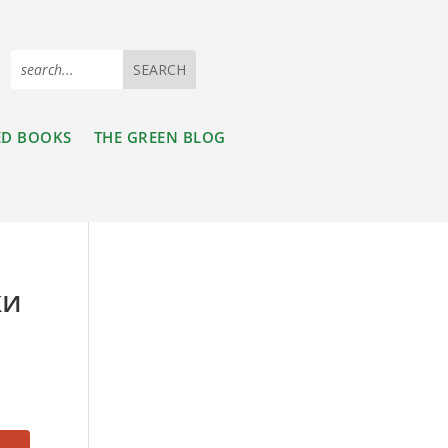
ED BOOKS
THE GREEN BLOG
жи