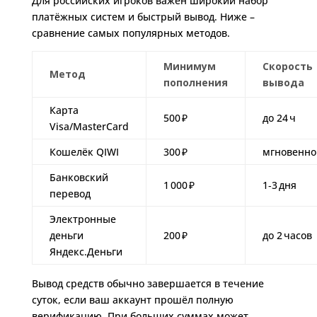
Для российских игроков важен широкий набор
платёжных систем и быстрый вывод. Ниже –
сравнение самых популярных методов.
Минимум
Скорость
Метод
пополнения
вывода
Карта
500 ₽
до 24 ч
Visa/MasterCard
Кошелёк QIWI
300 ₽
мгновенно
Банковский
1 000 ₽
1‑3 дня
перевод
Электронные
деньги
200 ₽
до 2 часов
Яндекс.Деньги
Вывод средств обычно завершается в течение
суток, если ваш аккаунт прошёл полную
верификацию. При больших суммах может