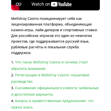
Mellstroy Casino позиционирует себя как
лицензированная платформа, объединяющая
казино‑игры, лайв‑дилеров и спортивные ставки.
Для российских игроков это один из немногих
проектов, где поддерживается русский язык,
рублевые расчёты и локальная служба
поддержки.
Что такое Mellstroy Casino и почему стоит
обратить внимание
Регистрация в Mellstroy Casino: пошаговое
руководство
Скачивание официального клиента: мобильные
и десктопные варианты
Бонусы и приветственные предложения: что
нужно знать