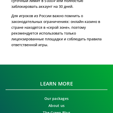
суточный лимит в 5 000 ₽ или полностью
заблокировать аккаунт на 30 дней.
Для игроков из России важно помнить о
законодательных ограничениях: онлайн-казино в
стране находятся в «серой зоне», поэтому
рекомендуется использовать только
лицензированные площадки и соблюдать правила
ответственной игры.
LEARN MORE
Our packages
About us
The Green Blog