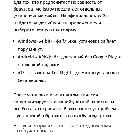
Для тех, кто предпочитает не зависеть от
браузера, Mellstroy предлагает отдельные
установочные файлы. На официальном сайте
найдите раздел «Скачать приложение» и
выберите нужную платформу:
Windows (64‑bit) – файл .exe, установка займет
пару минут.
Android – APK‑файл, доступный без Google Play, с
проверкой подписи.
iOS – ссылка на TestFlight, где можно установить
бета‑версию.
После установки клиент автоматически
синхронизируется с вашей учётной записью, и
все бонусы сохранятся. Если возникнут проблемы
с установкой, обратитесь в службу поддержки.
Бонусы и приветственные предложения:
что нужно знать