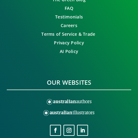
FAQ
Testimonials
Careers
Terms of Service & Trade
Privacy Policy
AI Policy
OUR WEBSITES