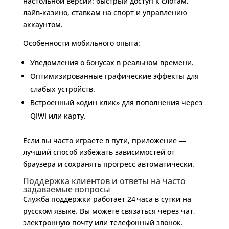
настольной версии: быстрый доступ к слотам,
лайв‑казино, ставкам на спорт и управлению
аккаунтом.
Особенности мобильного опыта:
Уведомления о бонусах в реальном времени.
Оптимизированные графические эффекты для
слабых устройств.
Встроенный «один клик» для пополнения через
QIWI или карту.
Если вы часто играете в пути, приложение —
лучший способ избежать зависимостей от
браузера и сохранять прогресс автоматически.
Поддержка клиентов и ответы на часто
задаваемые вопросы
Служба поддержки работает 24 часа в сутки на
русском языке. Вы можете связаться через чат,
электронную почту или телефонный звонок.