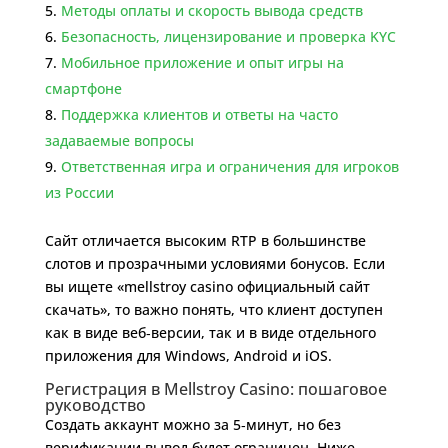
Методы оплаты и скорость вывода средств
Безопасность, лицензирование и проверка KYC
Мобильное приложение и опыт игры на
смартфоне
Поддержка клиентов и ответы на часто
задаваемые вопросы
Ответственная игра и ограничения для игроков
из России
Сайт отличается высоким RTP в большинстве
слотов и прозрачными условиями бонусов. Если
вы ищете «mellstroy casino официальный сайт
скачать», то важно понять, что клиент доступен
как в виде веб‑версии, так и в виде отдельного
приложения для Windows, Android и iOS.
Регистрация в Mellstroy Casino: пошаговое
руководство
Создать аккаунт можно за 5‑минут, но без
верификации вывод будет ограничен. Ниже –